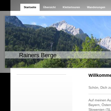
Startseite
Übersicht
Klettertouren
Wanderungen
Rainers Berge
Willkomm
Schön, Dich z
Auf meinen Au
Bayern, Österre
Slowenien (SLO