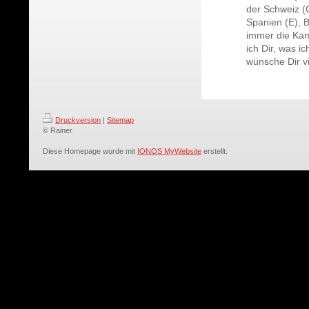
der Schweiz (
Spanien (E), B
immer die Kam
ich Dir, was i
wünsche Dir v
Druckversion
|
Sitemap
© Rainer
Diese Homepage wurde mit
IONOS MyWebsite
erstellt.