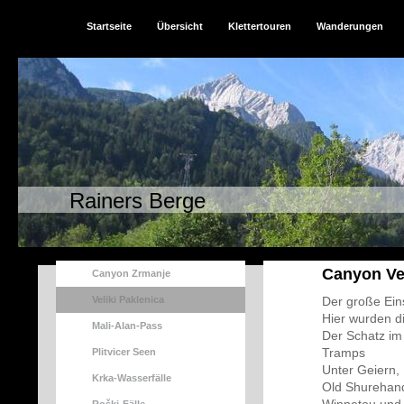
Startseite
Übersicht
Klettertouren
Wanderungen
Rainers Berge
Canyon Vel
Canyon Zrmanje
Veliki Paklenica
Der große Eins
Hier wurden d
Mali-Alan-Pass
Der Schatz im 
Tramps
Plitvicer Seen
Unter Geiern, 
Krka-Wasserfälle
Old Shurehand