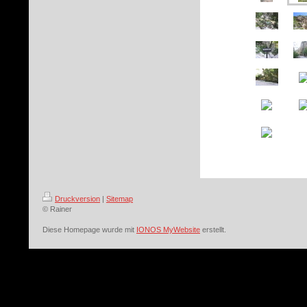
Druckversion
|
Sitemap
© Rainer
Diese Homepage wurde mit
IONOS MyWebsite
erstellt.