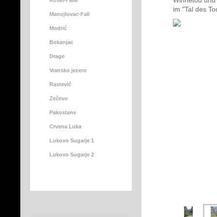
Winnetou und 
Roški-Fälle
im "Tal des To
Manojlovac-Fall
Modrić
Bokanjac
Drage
Vransko jezero
Rastević
Zečevo
Pakostane
Crvena Luka
Lukovo Sugarje 1
Lukovo Sugarje 2