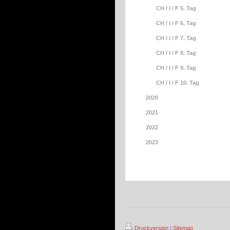
CH / I / F 5. Tag
CH / I / F 6. Tag
CH / I / F 7. Tag
CH / I / F 8. Tag
CH / I / F 9. Tag
CH / I / F 10. Tag
2020
2021
2022
2023
Druckversion
|
Sitemap