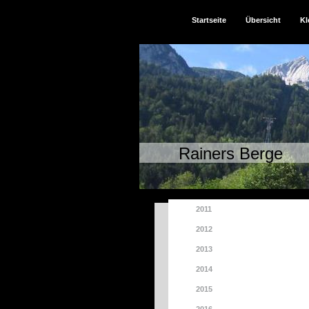
Startseite
Übersicht
Kl
Rainers Berge
2011
2012
2013
2014
2015