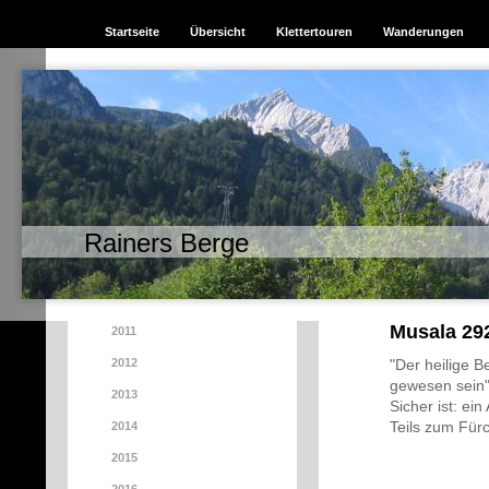
Startseite
Übersicht
Klettertouren
Wanderungen
Rainers Berge
Musala 29
2011
2012
"Der heilige 
gewesen sein".
2013
Sicher ist: e
Teils zum Für
2014
2015