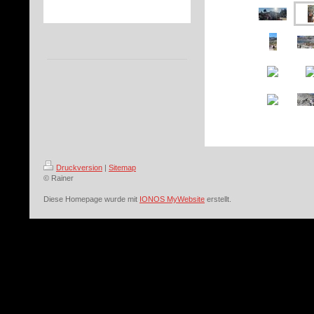
Druckversion
|
Sitemap
© Rainer
Diese Homepage wurde mit
IONOS MyWebsite
erstellt.