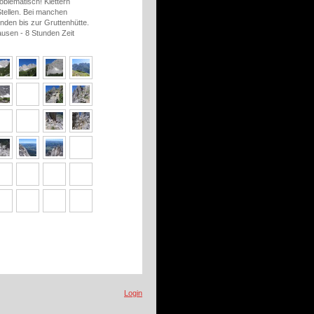
oblematisch! Klettern
Stellen. Bei manchen
unden bis zur Gruttenhütte.
ausen - 8 Stunden Zeit
Login