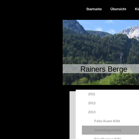
Startseite
Übersicht
Kl
Rainers Berge
2011
2012
2013
Felix-Kuen-KlSt
Gamsängersteig