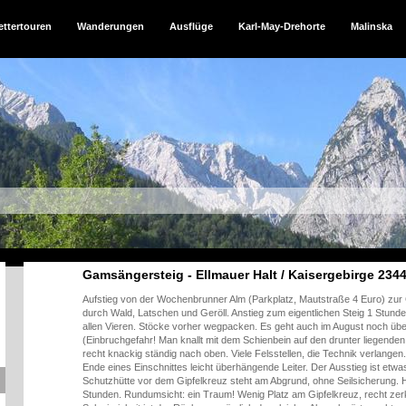
ettertouren
Wanderungen
Ausflüge
Karl-May-Drehorte
Malinska
Gamsängersteig - Ellmauer Halt / Kaisergebirge 234
Aufstieg von der Wochenbrunner Alm (Parkplatz, Mautstraße 4 Euro) zur 
durch Wald, Latschen und Geröll. Anstieg zum eigentlichen Steig 1 Stunde,
allen Vieren. Stöcke vorher wegpacken. Es geht auch im August noch üb
(Einbruchgefahr! Man knallt mit dem Schienbein auf den drunter liegenden 
recht knackig ständig nach oben. Viele Felsstellen, die Technik verlangen
Ende eines Einschnittes leicht überhängende Leiter. Der Ausstieg ist etwa
Schutzhütte vor dem Gipfelkreuz steht am Abgrund, ohne Seilsicherung. Hi
Stunden. Rundumsicht: ein Traum! Wenig Platz am Gipfelkreuz, recht zerkl