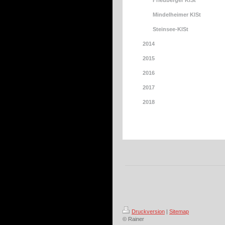
Friedberger KlSt
Mindelheimer KlSt
Steinsee-KlSt
2014
2015
2016
2017
2018
Druckversion
|
Sitemap
© Rainer