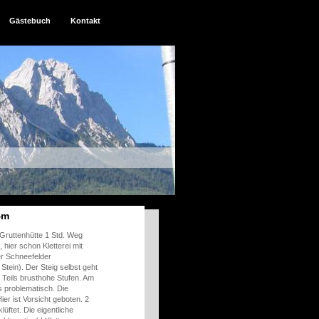
Gästebuch
Kontakt
4m
Gruttenhütte 1 Std. Weg
 hier schon Kletterei mit
er Schneefelder
Stein). Der Steig selbst geht
. Teils brusthohe Stufen. Am
s problematisch. Die
er ist Vorsicht geboten. 2
üftet. Die eigentliche