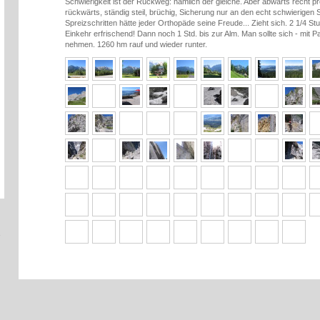
Schwierigkeit ist der Rückweg: nämlich der gleiche. Aber abwärts recht pr
rückwärts, ständig steil, brüchig, Sicherung nur an den echt schwierigen 
Spreizschritten hätte jeder Orthopäde seine Freude... Zieht sich. 2 1/4 St
Einkehr erfrischend! Dann noch 1 Std. bis zur Alm. Man sollte sich - mit P
nehmen. 1260 hm rauf und wieder runter.