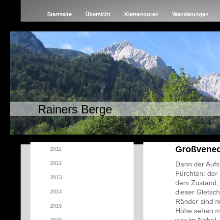
Startseite
Übersicht
Klettertouren
Wanderungen
Rainers Berge
Großvened
2011
2012
Dann der Aufs
Fürchten: der 
2013
dem Zustand, d
dieser Gletsch
2014
Ränder sind nu
2015
Höhe sehen mö