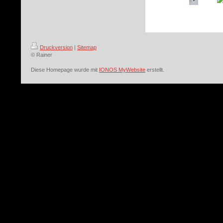
Druckversion
|
Sitemap
© Rainer
Diese Homepage wurde mit
IONOS MyWebsite
erstellt.