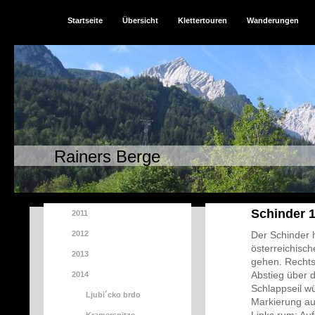
Startseite
Übersicht
Klettertouren
Wanderungen
Rainers Berge
Schinder 1
2011
2012
Der Schinder h
österreichisc
2013
gehen. Rechts
Abstieg über 
2014
Schlappseil w
Ljubi´cko brdo
Markierung au