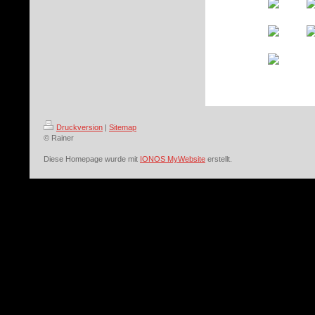
Druckversion
|
Sitemap
© Rainer
Diese Homepage wurde mit
IONOS MyWebsite
erstellt.