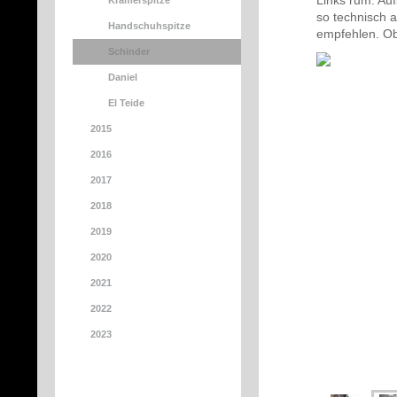
Links rum: Auf
Kramerspitze
so technisch 
Handschuhspitze
empfehlen. Ob
Schinder
Daniel
El Teide
2015
2016
2017
2018
2019
2020
2021
2022
2023