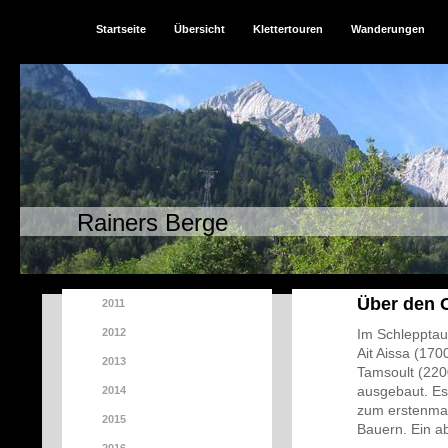
Startseite
Übersicht
Klettertouren
Wanderungen
Rainers Berge
Über den 
2011
2012
Im Schlepptau
Ait Aissa (17
2013
Tamsoult (2200
ausgebaut. Es 
2014
zum erstenmal
2015
Bauern. Ein ab